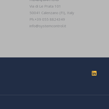
Via di Le Prata 101
50041 Calenzano (FI), Italy
Ph.+39 055 8824349
info@systemcontrol.it