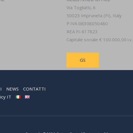
Via Togliatti, 6
50023 Impruneta (FI), Italy
P.IVA 06308050480
REA FI-617823
Capitale sociale € 100.000,00 i.v.
GS
I
NEWS
CONTATTI
icy IT