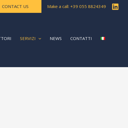
CONTACT US
Make a call: +39 055 8824349
TTORI
SERVIZI
NEWS
CONTATTI